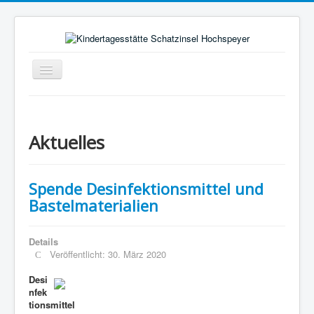
Navigation
an/aus
Aktuelles
Pädagogischer Alltag
Aktuelles
Rahmenbedingungen
Bild vom Kind
Spende Desinfektionsmittel und
Elternausschuss
Bastelmaterialien
Förderverein
Details
Träger
Veröffentlicht: 30. März 2020
Kontakt
Desi
nfek
Hochspeyer
tionsmittel