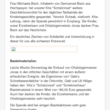
Frau Michaela Beck, Inhaberin von Dermamed Beck aus
Hochspeyer, hat unserer Kita "Schatzinsel" weitere
Desinfektionsmittel für den täglichen Notbetrieb der
Kindertagesstätte gespendet. Yannick Schaak, stellvertr. Kita-
Leitung, nahm die Spende persönlich in Empfang. Die Kinder,
unser Erzieherteam und Ortsbürgermeister Jonas danken Frau
Beck auf das Herzlichste.
Ein deutliches Zeichen von Solidarität und Unterstützung in
dieser für uns alle schweren Krisenzeit.
Bastelmaterialien
Letzte Woche Donnerstag der Einkauf von Ortsbürgermeister
Jonas in den örtlichen Geschäften mit einem äußerst
erfreulichen Ereignis: die Eigentümer von“ Gabi‘s
Schreibwarenlädche“ in der Ortsmitte, Gabi und Uli Hillger,
haben den Kita´s "Schatzinsel" und "Schelmenhaus"
Bastelmaterial in einem Wert von 185,00 Euro gespendet.
Auch hier danken die Kinder, die Erzieherteams und der
Ortsbürgermeister sehr herzlich.
Die Spende wird bei einigen Bastelaktionen sehr gute
Verwendung finden.