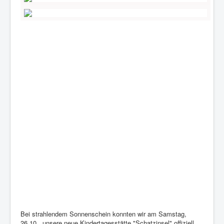
Bei strahlendem Sonnenschein konnten wir am Samstag,
26.10., unsere neue Kindertagesstätte "Schatzinsel" offiziell